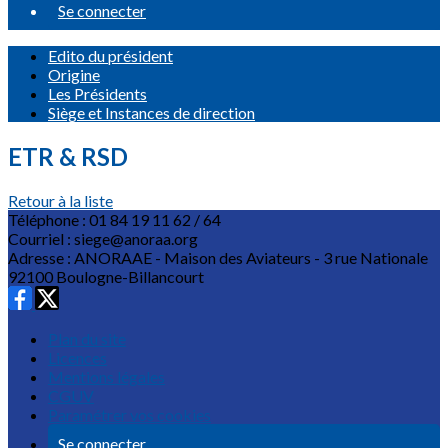
Se connecter
Edito du président
Origine
Les Présidents
Siège et Instances de direction
ETR & RSD
Retour à la liste
Téléphone : 01 84 19 11 62 / 64
Courriel : siege@anoraa.org
Adresse : ANORAAE - Maison des Aviateurs - 3 rue Nationale
92100 Boulogne-Billancourt
Plan du site
Licences
Mentions légales
CGUV
Paramétrer vos cookies
Se connecter