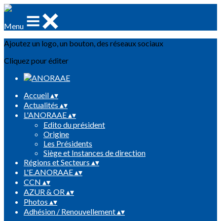
Menu
Ajoutez un logo, un bouton, des réseaux sociaux
Cliquez pour éditer
Accueil
▴
▾
Actualités
▴
▾
L'ANORAAE
▴
▾
Edito du président
Origine
Les Présidents
Siège et Instances de direction
Régions et Secteurs
▴
▾
L'E.ANORAAE
▴
▾
CCN
▴
▾
AZUR & OR
▴
▾
Photos
▴
▾
Adhésion / Renouvellement
▴
▾