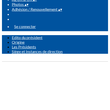
Photos
▴
▾
Adhésion / Renouvellement
▴
▾
Se connecter
Edito du président
Origine
Les Présidents
Siège et Instances de direction