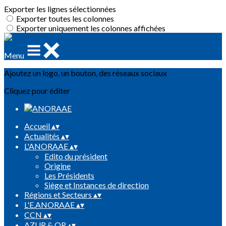
Exporter les lignes sélectionnées
Exporter toutes les colonnes
Exporter uniquement les colonnes affichées
Menu
Ajoutez un logo, un bouton, des réseaux sociaux
Cliquez pour éditer
Accueil
▴
▾
Actualités
▴
▾
L'ANORAAE
▴
▾
Edito du président
Origine
Les Présidents
Siège et Instances de direction
Régions et Secteurs
▴
▾
L'E.ANORAAE
▴
▾
CCN
▴
▾
AZUR & OR
▴
▾