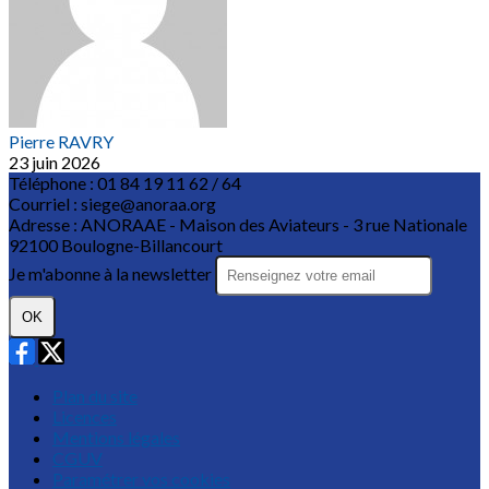
Pierre RAVRY
23 juin 2026
Téléphone : 01 84 19 11 62 / 64
Courriel : siege@anoraa.org
Adresse : ANORAAE - Maison des Aviateurs - 3 rue Nationale
92100 Boulogne-Billancourt
Je m'abonne à la newsletter
OK
Plan du site
Licences
Mentions légales
CGUV
Paramétrer vos cookies