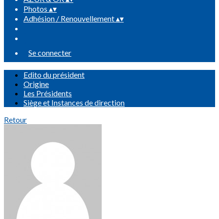
Photos
▴
▾
Adhésion / Renouvellement
▴
▾
Se connecter
Edito du président
Origine
Les Présidents
Siège et Instances de direction
Retour