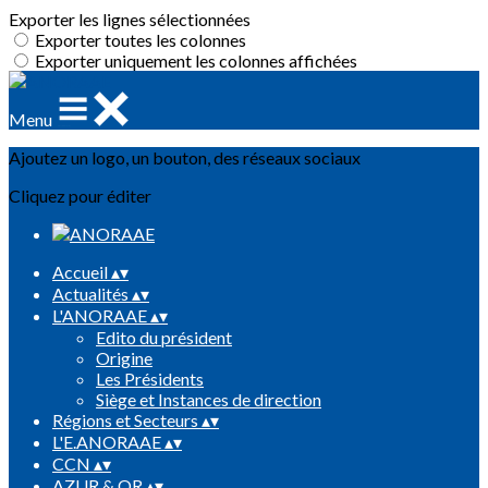
Exporter les lignes sélectionnées
Exporter toutes les colonnes
Exporter uniquement les colonnes affichées
Menu
Ajoutez un logo, un bouton, des réseaux sociaux
Cliquez pour éditer
Accueil
▴
▾
Actualités
▴
▾
L'ANORAAE
▴
▾
Edito du président
Origine
Les Présidents
Siège et Instances de direction
Régions et Secteurs
▴
▾
L'E.ANORAAE
▴
▾
CCN
▴
▾
AZUR & OR
▴
▾