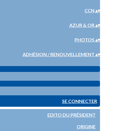
CCN
▴
▾
AZUR & OR
▴
▾
PHOTOS
▴
▾
ADHÉSION / RENOUVELLEMENT
▴
▾
SE CONNECTER
EDITO DU PRÉSIDENT
ORIGINE