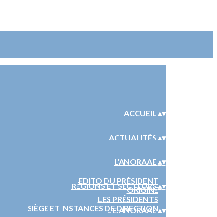
ACCUEIL
▴
▾
ACTUALITÉS
▴
▾
L'ANORAAE
▴
▾
EDITO DU PRÉSIDENT
RÉGIONS ET SECTEURS
▴
▾
ORIGINE
LES PRÉSIDENTS
SIÈGE ET INSTANCES DE DIRECTION
L'E.ANORAAE
▴
▾