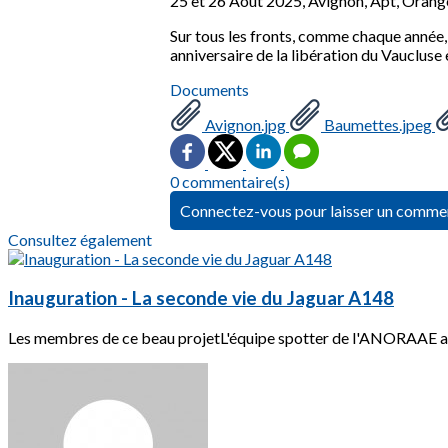
25 et 26 Août 2025, Avignon, Apt, Oran
Sur tous les fronts, comme chaque anné
anniversaire de la libération du Vaucluse
Documents
Avignon.jpg
Baumettes.jpeg
0 commentaire(s)
Connectez-vous pour laisser un comme
Consultez également
Inauguration - La seconde vie du Jaguar A148
Les membres de ce beau projetL'équipe spotter de l'ANORAAE a eu 