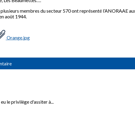
ge, Les Beaumettes….
e, plusieurs membres du secteur 570 ont représenté l’ANORAAE 
 en août 1944.
Orange.jpg
ntaire
le privilège d'assiter à...