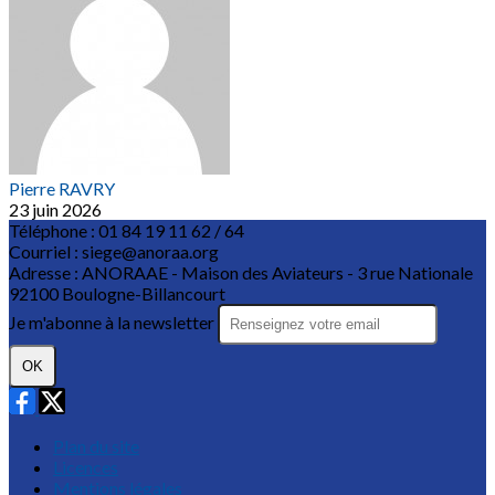
Pierre RAVRY
23 juin 2026
Téléphone : 01 84 19 11 62 / 64
Courriel : siege@anoraa.org
Adresse : ANORAAE - Maison des Aviateurs - 3 rue Nationale
92100 Boulogne-Billancourt
Je m'abonne à la newsletter
OK
Plan du site
Licences
Mentions légales