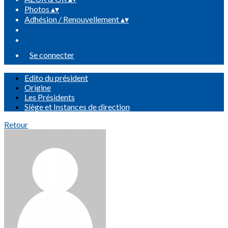
Photos
▴
▾
Adhésion / Renouvellement
▴
▾
Se connecter
Edito du président
Origine
Les Présidents
Siège et Instances de direction
Retour