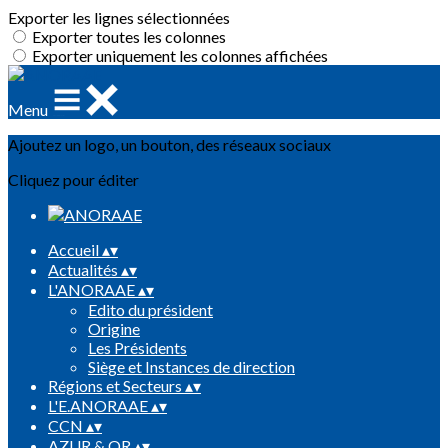
Exporter les lignes sélectionnées
Exporter toutes les colonnes
Exporter uniquement les colonnes affichées
Menu
Ajoutez un logo, un bouton, des réseaux sociaux
Cliquez pour éditer
Accueil
▴
▾
Actualités
▴
▾
L'ANORAAE
▴
▾
Edito du président
Origine
Les Présidents
Siège et Instances de direction
Régions et Secteurs
▴
▾
L'E.ANORAAE
▴
▾
CCN
▴
▾
AZUR & OR
▴
▾