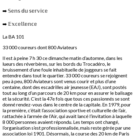
➡️ 𝕊𝕖𝕟𝕤 𝕕𝕦 𝕤𝕖𝕣𝕧𝕚𝕔𝕖
➡️ 𝔼𝕩𝕔𝕖𝕝𝕝𝕖𝕟𝕔𝕖
La BA 101
33 000 coureurs dont 800 Aviateurs
Il est à peine 7 h 30 ce dimanche matin d’automne, dans les
lueurs des réverbères, sur les bords du Trocadéro, le
bruissement d’une foule inhabituelle de joggeurs se fait
entendre dans tout le quartier. 33 000 coureurs se rejoignent
peu à peu, 800 Aviateurs sont venus courir et plus d’une
centaine, dont des escadrilles air jeunesse (EAJ), sont postés
tout au long d’un parcours de 20 km pour en assurer le balisage
et la sécurité. C’est la 47e fois que tous ces passionnés se sont
donné rendez-vous dans le centre de la capitale. En 1979, pour
la première, c’était l’association sportive et culturelle de l’air,
rattachée à l’armée de l’Air, qui avait lancé l’invitation à laquelle
8 000 personnes avaient répondu. Les temps ont changé,
l’organisation s’est professionnalisée, mais reste gérée par une
association loi 1901. Désormais, la course des 20 km de Paris