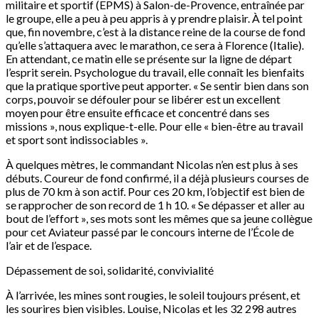
militaire et sportif (EPMS) à Salon-de-Provence, entraînée par
le groupe, elle a peu à peu appris à y prendre plaisir. À tel point
que, fin novembre, c’est à la distance reine de la course de fond
qu’elle s’attaquera avec le marathon, ce sera à Florence (Italie).
En attendant, ce matin elle se présente sur la ligne de départ
l’esprit serein. Psychologue du travail, elle connaît les bienfaits
que la pratique sportive peut apporter. « Se sentir bien dans son
corps, pouvoir se défouler pour se libérer est un excellent
moyen pour être ensuite efficace et concentré dans ses
missions », nous explique-t-elle. Pour elle « bien-être au travail
et sport sont indissociables ».
À quelques mètres, le commandant Nicolas n’en est plus à ses
débuts. Coureur de fond confirmé, il a déjà plusieurs courses de
plus de 70 km à son actif. Pour ces 20 km, l’objectif est bien de
se rapprocher de son record de 1 h 10. « Se dépasser et aller au
bout de l’effort », ses mots sont les mêmes que sa jeune collègue
pour cet Aviateur passé par le concours interne de l’École de
l’air et de l’espace.
Dépassement de soi, solidarité, convivialité
À l’arrivée, les mines sont rougies, le soleil toujours présent, et
les sourires bien visibles. Louise, Nicolas et les 32 298 autres