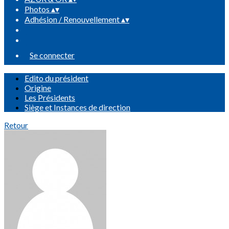
Photos
▴
▾
Adhésion / Renouvellement
▴
▾
Se connecter
Edito du président
Origine
Les Présidents
Siège et Instances de direction
Retour