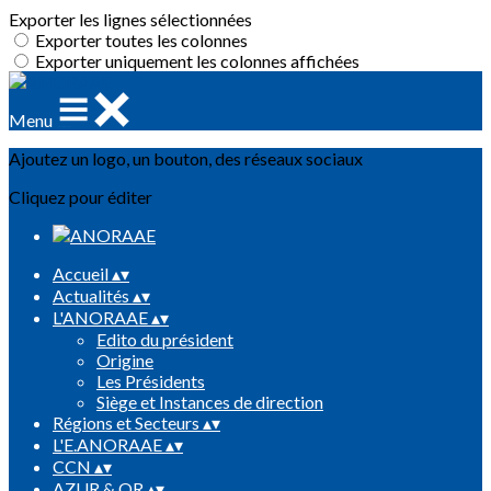
Exporter les lignes sélectionnées
Exporter toutes les colonnes
Exporter uniquement les colonnes affichées
Menu
Ajoutez un logo, un bouton, des réseaux sociaux
Cliquez pour éditer
Accueil
▴
▾
Actualités
▴
▾
L'ANORAAE
▴
▾
Edito du président
Origine
Les Présidents
Siège et Instances de direction
Régions et Secteurs
▴
▾
L'E.ANORAAE
▴
▾
CCN
▴
▾
AZUR & OR
▴
▾