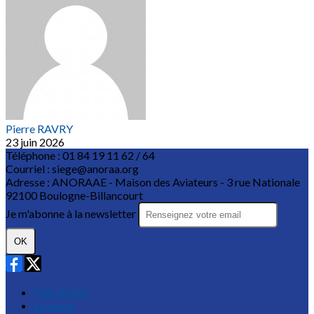
Pierre RAVRY
23 juin 2026
Téléphone : 01 84 19 11 62 / 64
Courriel : siege@anoraa.org
Adresse : ANORAAE - Maison des Aviateurs - 3 rue Nationale
92100 Boulogne-Billancourt
Je m'abonne à la newsletter
OK
Plan du site
Licences