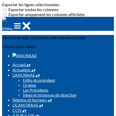
Exporter les lignes sélectionnées
Exporter toutes les colonnes
Exporter uniquement les colonnes affichées
Menu
Ajoutez un logo, un bouton, des réseaux sociaux
Cliquez pour éditer
Accueil
▴
▾
Actualités
▴
▾
L'ANORAAE
▴
▾
Edito du président
Origine
Les Présidents
Siège et Instances de direction
Régions et Secteurs
▴
▾
L'E.ANORAAE
▴
▾
CCN
▴
▾
AZUR & OR
▴
▾