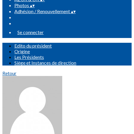
Photos
▴
▾
Adhésion / Renouvellement
▴
▾
Se connecter
Edito du président
Origine
Les Présidents
Siège et Instances de direction
Retour