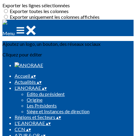
Exporter les lignes sélectionnées
Exporter toutes les colonnes
Exporter uniquement les colonnes affichées
Menu
Ajoutez un logo, un bouton, des réseaux sociaux
Cliquez pour éditer
Accueil
▴
▾
Actualités
▴
▾
L'ANORAAE
▴
▾
Edito du président
Origine
Les Présidents
Siège et Instances de direction
Régions et Secteurs
▴
▾
L'E.ANORAAE
▴
▾
CCN
▴
▾
AZUR & OR
▴
▾