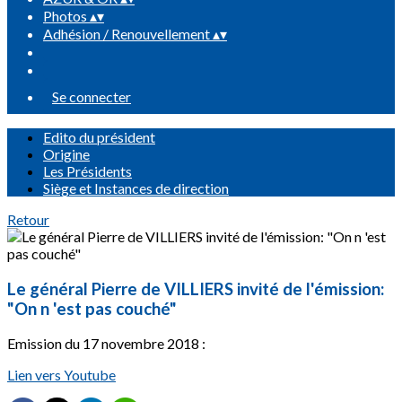
Photos
▴
▾
Adhésion / Renouvellement
▴
▾
Se connecter
Edito du président
Origine
Les Présidents
Siège et Instances de direction
Retour
Le général Pierre de VILLIERS invité de l'émission:
"On n 'est pas couché"
Emission du 17 novembre 2018 :
Lien vers Youtube