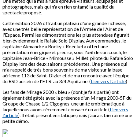
Une météo qui a mis à rude épreuve visiteurs, équipages et
photographes, mais qui n'a en rien entamé la qualité du
spectacle proposé.
Cette édition 2026 offrait un plateau d'une grande richesse,
avec une très belle représentation de l'Armée de l'Air et de
l'Espace. Parmi les démonstrations les plus attendues figurait
bien évidemment le Rafale Solo Display. Aux commandes, le
capitaine Alexandre « Rocky » Roeckel a offert une
présentation énergique et précise, sous l'œil de son coach, le
capitaine Jean-Brice « Mimousse » Millet, pilote du Rafale Solo
Display lors des deux saisons précédentes. Une présence qui
m'a rappelé de très bons souvenirs de ma visite sur la base
aérienne 113 de Saint-Dizier et de ma rencontre avec l'équipe
du RSD au sein de l'ETR, au 3/4 Aquitaine. (
Lien vers l'article
)
Les fans de Mirage 2000 « bleu » (dont je fais partie) ont
également été gâtés avec la présence d'un Mirage 2000-5F du
Groupe de Chasse 1/2 Cigognes, une unité emblématique à
laquelle nous avons récemment consacré un article (
Lien vers
l'article
). Il était présent en statique, mais j'aurais bien aimé une
petite démo.