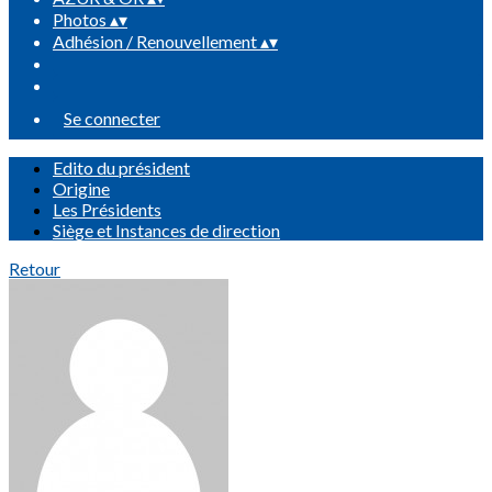
Photos
▴
▾
Adhésion / Renouvellement
▴
▾
Se connecter
Edito du président
Origine
Les Présidents
Siège et Instances de direction
Retour