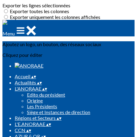
Exporter les lignes sélectionnées
Exporter toutes les colonnes
Exporter uniquement les colonnes affichées
Menu
Ajoutez un logo, un bouton, des réseaux sociaux
Cliquez pour éditer
Accueil
▴
▾
Actualités
▴
▾
L'ANORAAE
▴
▾
Edito du président
Origine
Les Présidents
Siège et Instances de direction
Régions et Secteurs
▴
▾
L'E.ANORAAE
▴
▾
CCN
▴
▾
AZUR & OR
▴
▾