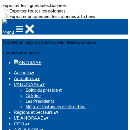
Exporter les lignes sélectionnées
Exporter toutes les colonnes
Exporter uniquement les colonnes affichées
Menu
Ajoutez un logo, un bouton, des réseaux sociaux
Cliquez pour éditer
Accueil
▴
▾
Actualités
▴
▾
L'ANORAAE
▴
▾
Edito du président
Origine
Les Présidents
Siège et Instances de direction
Régions et Secteurs
▴
▾
L'E.ANORAAE
▴
▾
CCN
▴
▾
AZUR & OR
▴
▾