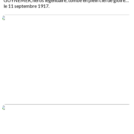
GUYNEMER, héros légendaire, tombé en plein ciel de gloire…
le 11 septembre 1917.