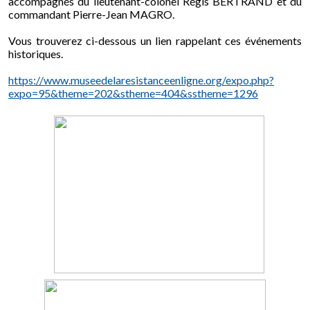
accompagnés du lieutenant-colonel Régis BERTRAND et du
commandant Pierre-Jean MAGRO.
Vous trouverez ci-dessous un lien rappelant ces événements
historiques.
https://www.museedelaresistanceenligne.org/expo.php?
expo=95&theme=202&stheme=404&sstheme=1296