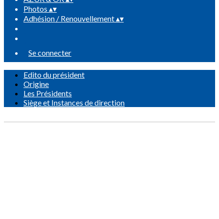
Photos
▴
▾
Adhésion / Renouvellement
▴
▾
Se connecter
Edito du président
Origine
Les Présidents
Siège et Instances de direction