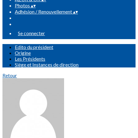
Photos
▴
▾
Adhésion / Renouvellement
▴
▾
Se connecter
Edito du président
Origine
Les Présidents
Siège et Instances de direction
Retour