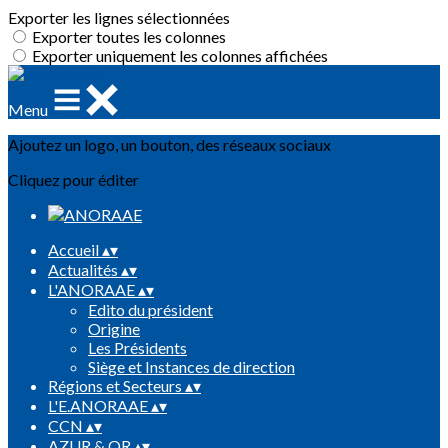
Exporter les lignes sélectionnées
Exporter toutes les colonnes
Exporter uniquement les colonnes affichées
Menu
Ajoutez un logo, un bouton, des réseaux sociaux
Cliquez pour éditer
Accueil
▴
▾
Actualités
▴
▾
L'ANORAAE
▴
▾
Edito du président
Origine
Les Présidents
Siège et Instances de direction
Régions et Secteurs
▴
▾
L'E.ANORAAE
▴
▾
CCN
▴
▾
AZUR & OR
▴
▾